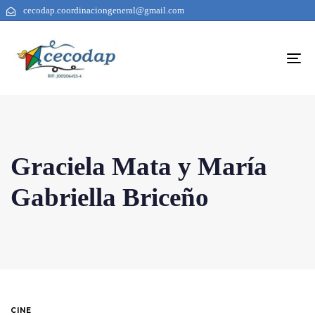
cecodap.coordinaciongeneral@gmail.com
To
na
Graciela Mata y María
Gabriella Briceño
CINE