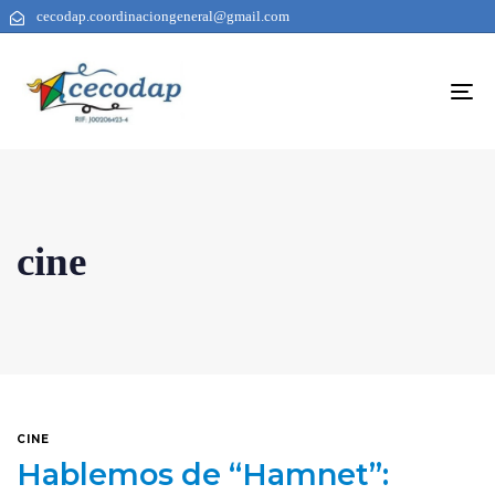
cecodap.coordinaciongeneral@gmail.com
To
na
cine
CINE
Hablemos de “Hamnet”: