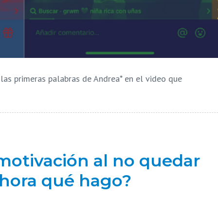
las primeras palabras de Andrea* en el video que
otivación al no quedar
ahora qué hago?