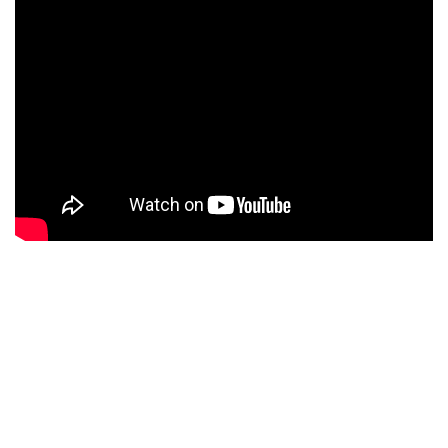
#HazQueCuente La apuesta de
Cecodap
Desde noviembre de 2021, Cecodap adelanta un
proyecto para atender la salud mental en el
ecosistema educativo junto a la comunidad de La