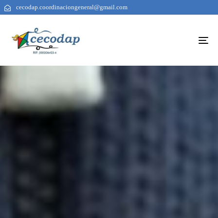
cecodap.coordinaciongeneral@gmail.com
To
na
AUTHOR
PUBLISHED
PUBLISHED
ON:
IN: