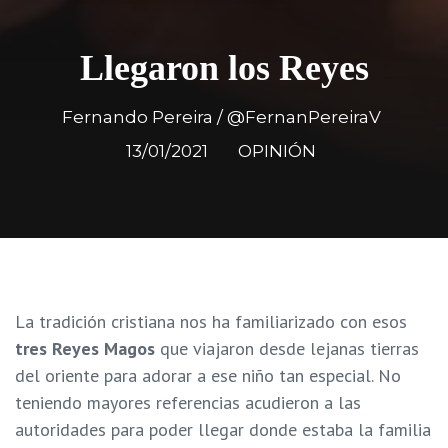
Llegaron los Reyes
Fernando Pereira / @FernanPereiraV
13/01/2021
OPINIÓN
La tradición cristiana nos ha familiarizado con esos
tres Reyes Magos
que viajaron desde lejanas tierras
del oriente para adorar a ese niño tan especial. No
teniendo mayores referencias acudieron a las
autoridades para poder llegar donde estaba la familia