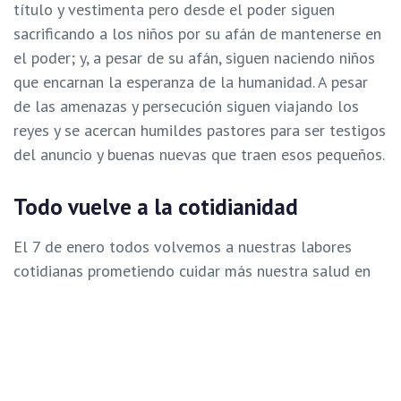
título y vestimenta pero desde el poder siguen
sacrificando a los niños por su afán de mantenerse en
el poder; y, a pesar de su afán, siguen naciendo niños
que encarnan la esperanza de la humanidad. A pesar
de las amenazas y persecución siguen viajando los
reyes y se acercan humildes pastores para ser testigos
del anuncio y buenas nuevas que traen esos pequeños.
Todo vuelve a la cotidianidad
El 7 de enero todos volvemos a nuestras labores
cotidianas prometiendo cuidar más nuestra salud en
el nuevo año. Pero, este año inicia con muchas
preguntas rondando. ¿Qué nos depara el 2021? ¿Cómo
están las cifras de contagio? ¿Volveremos al
confinamiento? ¿Cuándo volveremos a las escuelas?
¿Podremos mantener nuestros empleos? ¿llegará la