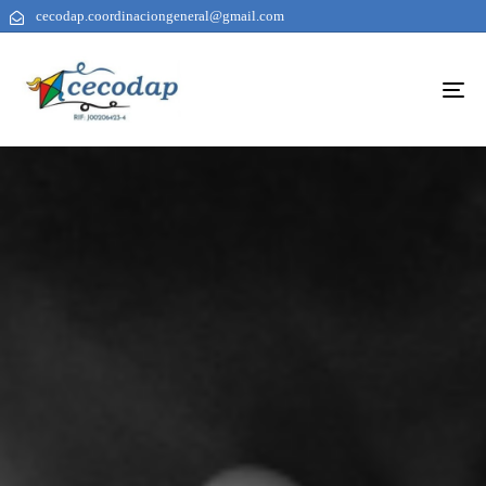
cecodap.coordinaciongeneral@gmail.com
To
na
AUTHOR
PUBLISHED
PUBLISHED
ON:
IN: