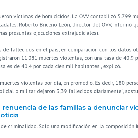
fueron víctimas de homicicidos. La OVV contabilizó 5.799 
tadales. Roberto Briceño León, director del OVV, informó q
nas presuntas ejecuciones extrajudiciales).
 de fallecidos en el país, en comparación con los datos ob
gistraron 11.081 muertes violentas, con una tasa de 40,9 p
a es de 40,4 por cada cien mil habitantes”, explicó.
muertes violentas por día, en promedio. Es decir, 180 pers
licial o militar dejaron 3,39 fallecidos diariamente”, sost
enuencia de las familias a denunciar vio
ticia
de criminalidad. Solo una modificación en la composición i