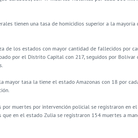
ales tienen una tasa de homicidios superior a la mayoría d
za de los estados con mayor cantidad de fallecidos por ca
upado por el Distrito Capital con 217, seguidos por Bolívar
s.
 mayor tasa la tiene el estado Amazonas con 18 por cad
ción.
s por muertes por intervención policial se registraron en 
 que en el estado Zulia se registraron 154 muertes a mano
nción policial en estados donde este tipo de actuaciones no