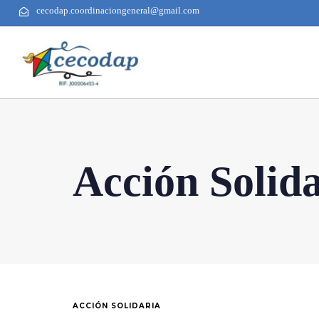
cecodap.coordinaciongeneral@gmail.com
Acción Solid
ACCIÓN SOLIDARIA