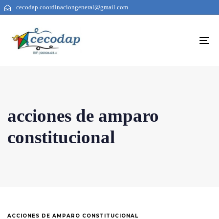
cecodap.coordinaciongeneral@gmail.com
To
na
acciones de amparo
constitucional
ACCIONES DE AMPARO CONSTITUCIONAL