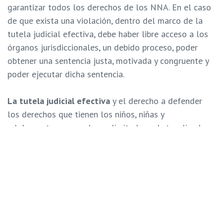
garantizar todos los derechos de los NNA. En el caso
de que exista una violación, dentro del marco de la
tutela judicial efectiva, debe haber libre acceso a los
órganos jurisdiccionales, un debido proceso, poder
obtener una sentencia justa, motivada y congruente y
poder ejecutar dicha sentencia.
La tutela judicial efectiva
y el derecho a defender
los derechos que tienen los niños, niñas y
adolescentes no puede ser limitado u obstaculizado,
incluso en un contexto de emergencia.
Es obligación
del Estado, a través del Poder Judicial tomar todas
las medidas para que cada ciudadano puede ejercer
sus derechos e intereses ante un juez.
En el contexto que hoy atraviesa el mundo no puede
ni debe reducirse los mecanismos de protección, más