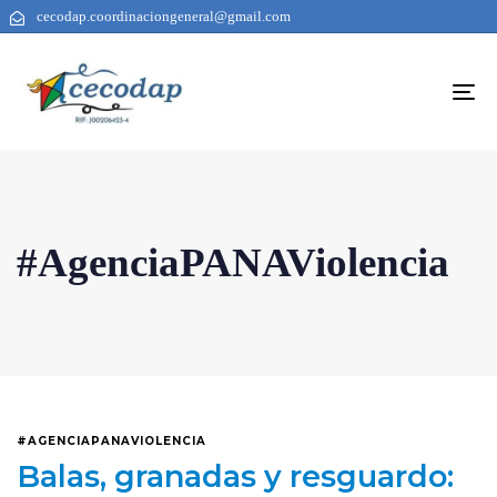
cecodap.coordinaciongeneral@gmail.com
To
na
#AgenciaPANAViolencia
#AGENCIAPANAVIOLENCIA
Balas, granadas y resguardo: