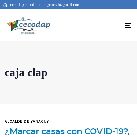
cecodap.coordinaciongeneral@gmail.com
To
na
caja clap
ALCALDE DE YARACUY
¿Marcar casas con COVID-19?,