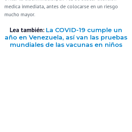
medica inmediata, antes de colocarse en un riesgo
mucho mayor.
Lea también:
La COVID-19 cumple un
año en Venezuela, así van las pruebas
mundiales de las vacunas en niños
Incitación al odio
Las acciones cometidas por este funcionario público
configura el delito de
promoción e incitación al odio
establecido en la
Ley Constitucional contra el Odio, por
la Convivencia Pacífica y la Tolerancia
—publicada en
Gaceta Oficial 41.274 del 8 de noviembre de 2017—.
El artículo 20 de esta ley consagra que: “Quien
públicamente o mediante cualquier medio apto para