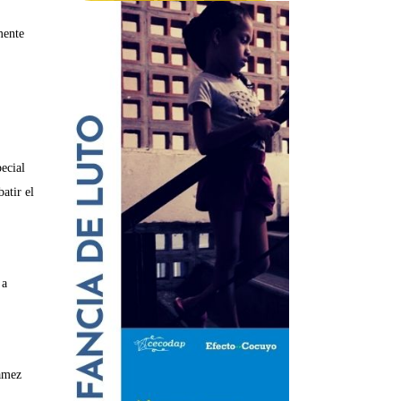
mente
ecial
atir el
 a
amez