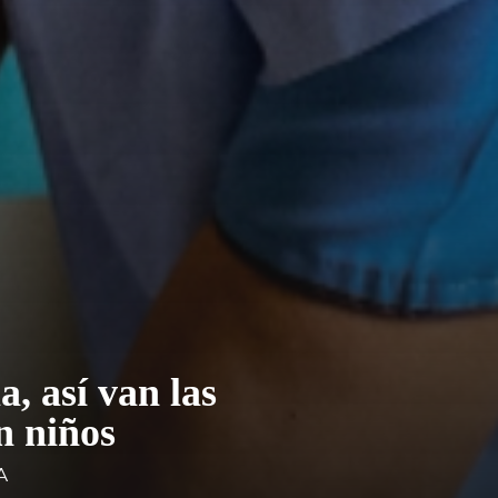
 así van las
n niños
A