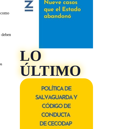
e como
o deben
LO
os
ÚLTIMO