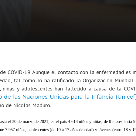
n de COVID-19. Aunque el contacto con la enfermedad es 
edad, tal como lo ha ratificado la Organización Mundial 
, niñas y adolescentes han fallecido a causa de la COVI
Save The Chil
 de las Naciones Unidas para la Infancia (Unicef
Colombia: hay
rno de Nicolás Maduro.
informar a las
familias sobre
asta el 30 de marzo de 2021, en el país 4.618 niños y niñas, de 0 meses hasta 9
riesgos de
e 7.957 niños, adolescentes (de 10 a 17 años de edad) y jóvenes (entre 18 y 1