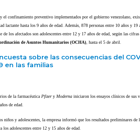
reclutamiento
frontera
 y el confinamiento preventivo implementados por el gobierno venezolano, exis
#CecodapLiv
d lactante hasta los 9 años de edad. Además, 878 personas entre 10 años y 19 
 de los afectados son adolescentes entre 12 y 17 años de edad, según las cifras
SEGUIR LEYE
Coordinación de Asuntos Humanitarios (OCHA)
, hasta el 5 de abril.
encuesta sobre las consecuencias del CO
9 en las familias
rios de la farmacéutica
Pfizer
y
Moderna
iniciaron los ensayos clínicos de sus 
años de edad.
os niños y adolescentes, la empresa informó que los resultados preliminares de l
a los adolescentes entre 12 y 15 años de edad.