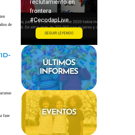
 en
acoso escolar
#CecodapLive
ten
e
años de
NDO
SEGUIR LEYENDO
VID-
vacunas
a fase