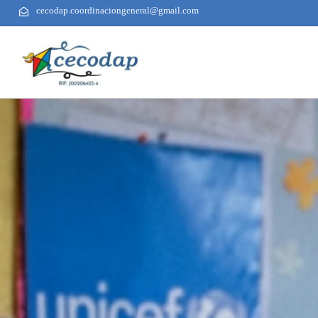
cecodap.coordinaciongeneral@gmail.com
AUTHOR
PUBLISHED
PUBLISHED
ON:
IN: