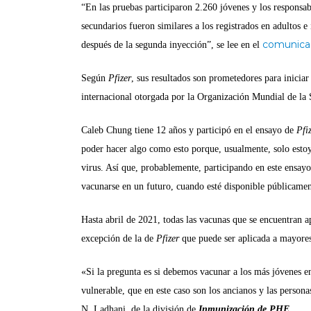
“En las pruebas participaron 2.260 jóvenes y los responsab
secundarios fueron similares a los registrados en adultos e
comunica
después de la segunda inyección”, se lee en el
Según
Pfizer
, sus resultados son prometedores para inicia
internacional otorgada por la Organización Mundial de la 
Caleb Chung tiene 12 años y participó en el ensayo de
Pfi
poder hacer algo como esto porque, usualmente, solo esto
virus. Así que, probablemente, participando en este ensayo
vacunarse en un futuro, cuando esté disponible públicamen
Hasta abril de 2021, todas las vacunas que se encuentran a
excepción de la de
Pfizer
que puede ser aplicada a mayore
«Si la pregunta es si debemos vacunar a los más jóvenes e
vulnerable, que en este caso son los ancianos y las person
N. Ladhani, de la división de
Inmunización de PHE
.