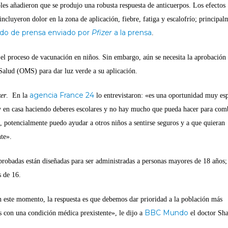
les añadieron que se produjo una robusta respuesta de anticuerpos. Los efectos
 incluyeron dolor en la zona de aplicación, fiebre, fatiga y escalofrío; principal
do de prensa enviado por
Pfizer
a la prensa
.
r el proceso de vacunación en niños. Sin embargo, aún se necesita la aprobación
Salud (OMS) para dar luz verde a su aplicación.
agencia France 24
zer
. En la
lo entrevistaron: «es una oportunidad muy esp
y en casa haciendo deberes escolares y no hay mucho que pueda hacer para comb
, potencialmente puedo ayudar a otros niños a sentirse seguros y a que quieran
te».
probadas están diseñadas para ser administradas a personas mayores de 18 años;
s de 16.
n este momento, la respuesta es que debemos dar prioridad a la población más
BBC Mundo
as con una condición médica prexistente», le dijo a
el doctor Sh