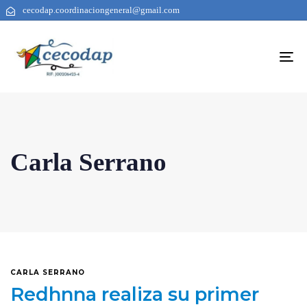
cecodap.coordinaciongeneral@gmail.com
To
na
Carla Serrano
CARLA SERRANO
Redhnna realiza su primer