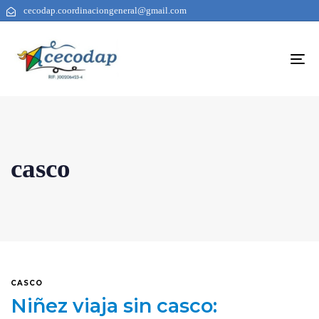
cecodap.coordinaciongeneral@gmail.com
To
na
casco
CASCO
Niñez viaja sin casco: