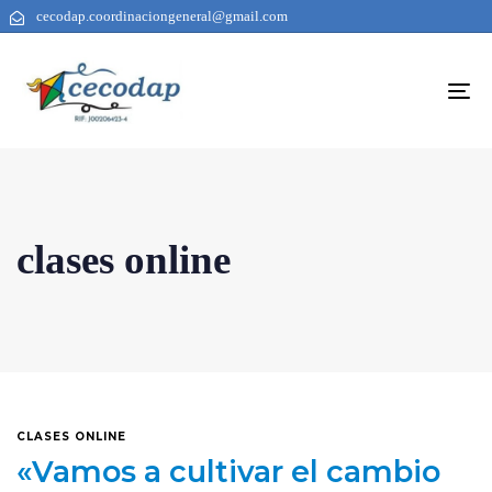
cecodap.coordinaciongeneral@gmail.com
To
na
clases online
CLASES ONLINE
«Vamos a cultivar el cambio