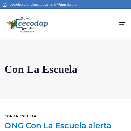
cecodap.coordinaciongeneral@gmail.com
To
na
Con La Escuela
CON LA ESCUELA
ONG Con La Escuela alerta