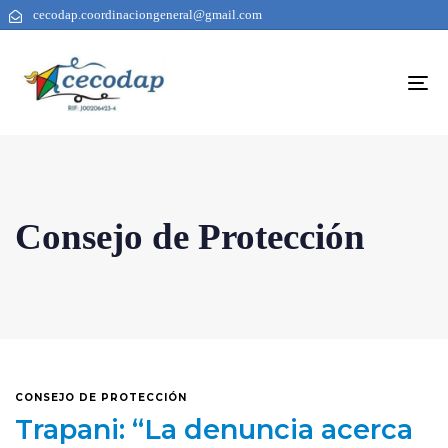
cecodap.coordinaciongeneral@gmail.com
To
na
Consejo de Protección
CONSEJO DE PROTECCIÓN
Trapani: “La denuncia acerca