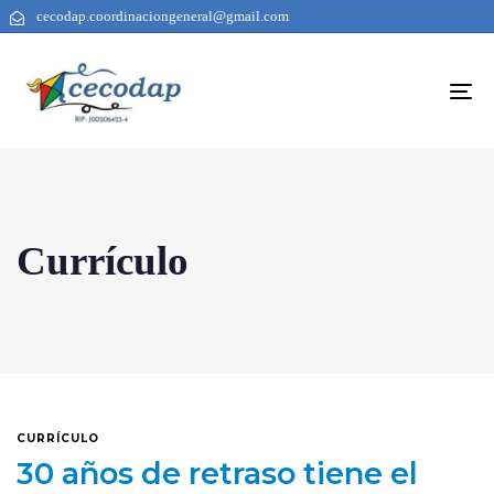
cecodap.coordinaciongeneral@gmail.com
To
na
Currículo
CURRÍCULO
30 años de retraso tiene el