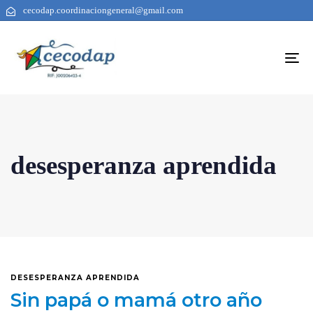
cecodap.coordinaciongeneral@gmail.com
To
na
desesperanza aprendida
DESESPERANZA APRENDIDA
Sin papá o mamá otro año