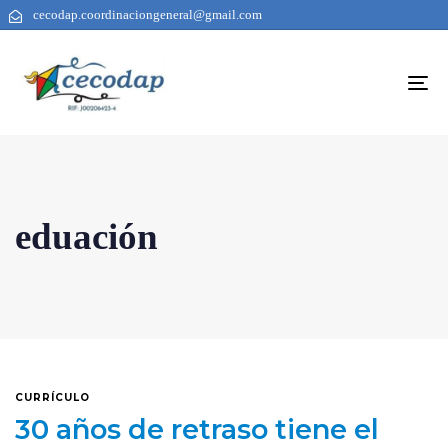
cecodap.coordinaciongeneral@gmail.com
To
na
eduación
CURRÍCULO
30 años de retraso tiene el