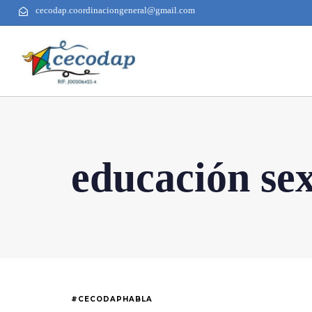
cecodap.coordinaciongeneral@gmail.com
educación se
#CECODAPHABLA