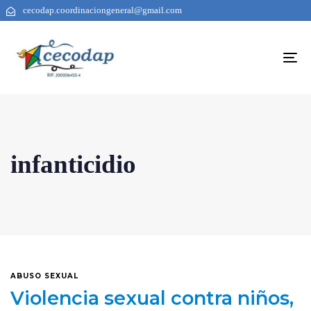
cecodap.coordinaciongeneral@gmail.com
To
na
infanticidio
ABUSO SEXUAL
Violencia sexual contra niños,