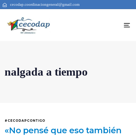
cecodap.coordinaciongeneral@gmail.com
To
na
nalgada a tiempo
#CECODAPCONTIGO
«No pensé que eso también