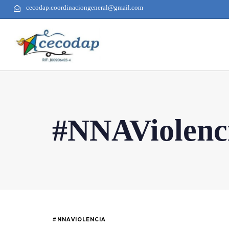
cecodap.coordinaciongeneral@gmail.com
#NNAViolenc
#NNAVIOLENCIA