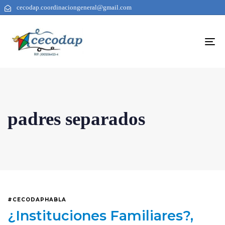
cecodap.coordinaciongeneral@gmail.com
To
na
padres separados
#CECODAPHABLA
¿Instituciones Familiares?,