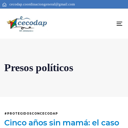
cecodap.coordinaciongeneral@gmail.com
To
na
Presos políticos
#PROTEGIDOSCONCECODAP
Cinco años sin mamá: el caso