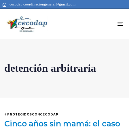
cecodap.coordinaciongeneral@gmail.com
To
na
detención arbitraria
#PROTEGIDOSCONCECODAP
Cinco años sin mamá: el caso