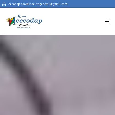
cecodap.coordinaciongeneral@gmail.com
To
na
AUTHOR
PUBLISHED
PUBLISHED
ON:
IN: