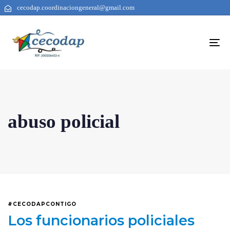
cecodap.coordinaciongeneral@gmail.com
To
na
abuso policial
#CECODAPCONTIGO
Los funcionarios policiales