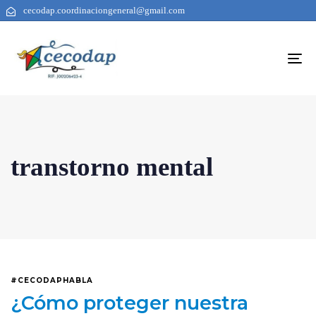
cecodap.coordinaciongeneral@gmail.com
To
na
transtorno mental
#CECODAPHABLA
¿Cómo proteger nuestra