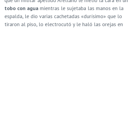
que un militar apellido Arellano le metió la cara en un
tobo con agua
mientras le sujetaba las manos en la
espalda, le dio varias cachetadas «durísimo» que lo
tiraron al piso, lo electrocutó y le haló las orejas en
varias oportunidades.
Para
Abel Saraiba
, psicólogo y coordinador adjuto de
Cecodap
, establecer responsabilidad en casos de
agresiones contra niños es importante; pero también
lo es resarcir el daño a las víctimas.