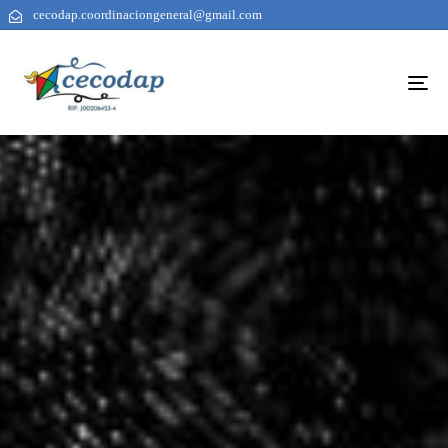
cecodap.coordinaciongeneral@gmail.com
To
na
AUTHOR
PUBLISHED
PUBLISHED
ON:
IN: