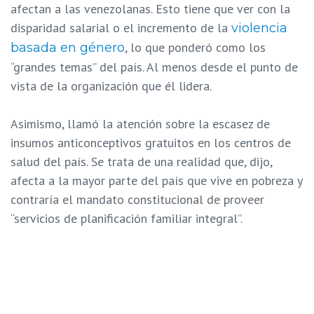
afectan a las venezolanas. Esto tiene que ver con la
disparidad salarial o el incremento de la
violencia
, lo que ponderó como los
basada en género
“grandes temas” del país. Al menos desde el punto de
vista de la organización que él lidera.
Asimismo, llamó la atención sobre la escasez de
insumos anticonceptivos gratuitos en los centros de
salud del país. Se trata de una realidad que, dijo,
afecta a la mayor parte del país que vive en pobreza y
contraría el mandato constitucional de proveer
“servicios de planificación familiar integral”.
Sobre el informe del estado mundial de la población,
promovido este mes por la Organización de Naciones
Unidas (ONU), destacó que Venezuela tiene un ritmo
de crecimiento “muy bueno”, así como un “bono