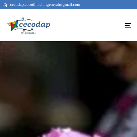
cecodap.coordinaciongeneral@gmail.com
To
na
AUTHOR
PUBLISHED
PUBLISHED
ON:
IN: