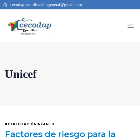
cecodap.coordinaciongeneral@gmail.com
To
na
Unicef
#EXPLOTACIÓNINFANTIL
Factores de riesgo para la