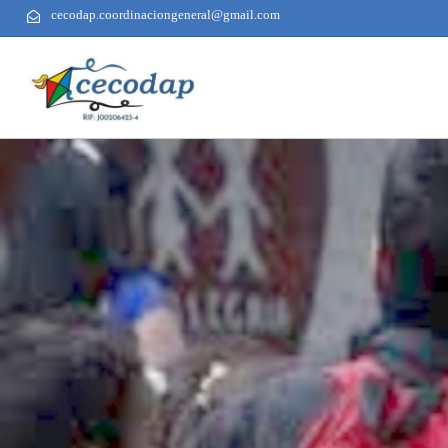
cecodap.coordinaciongeneral@gmail.com
AUTHOR
PUBLISHED
PUBLISHED
ON:
IN: