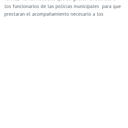
los funcionarios de las policías municipales para que
prestaran el acompañamiento necesario a los
consejeros de protección en los casos que así lo
requieran.
«Garantizar el libre tránsito de los vehículos y
personal que cumple guardia en las unidades de
protección integral adscritas al Idenna, los cuales
poseen salvoconductos que indican la responsabilidad
asignada para la atención integral de los niños, niñas y
adolescentes que se encuentran protegidos con
medidas de abrigo», es otra de las peticiones.
La incorporación de las unidades de atención (públicas
y privadas) a los planes de desinfección y el apoyo
para el suministro de gasolina de los vehículos del