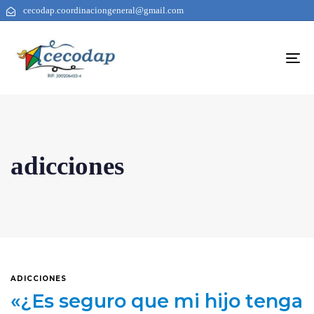
cecodap.coordinaciongeneral@gmail.com
To
na
adicciones
ADICCIONES
«¿Es seguro que mi hijo tenga