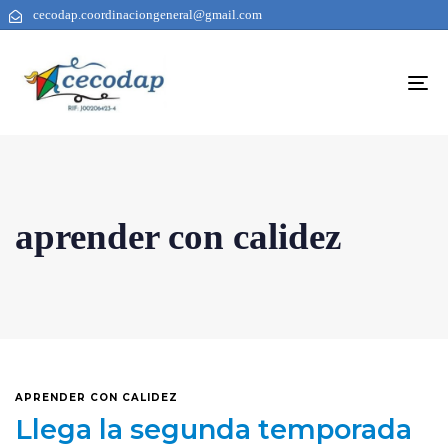
cecodap.coordinaciongeneral@gmail.com
To
na
aprender con calidez
APRENDER CON CALIDEZ
Llega la segunda temporada