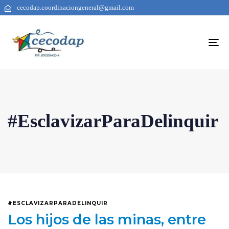
cecodap.coordinaciongeneral@gmail.com
To
na
#EsclavizarParaDelinquir
#ESCLAVIZARPARADELINQUIR
Los hijos de las minas, entre