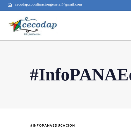
cecodap.coordinaciongeneral@gmail.com
#InfoPANAE
#INFOPANAEDUCACIÓN