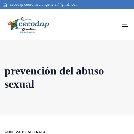
cecodap.coordinaciongeneral@gmail.com
To
na
prevención del abuso
sexual
CONTRA EL SILENCIO