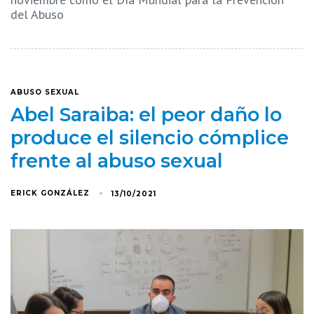
del Abuso
ABUSO SEXUAL
Abel Saraiba: el peor daño lo
produce el silencio cómplice
frente al abuso sexual
ERICK GONZÁLEZ
13/10/2021