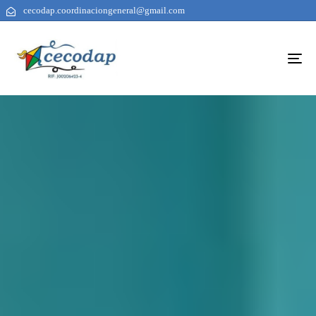
cecodap.coordinaciongeneral@gmail.com
To
na
AUTHOR
PUBLISHED
PUBLISHED
ON:
IN: