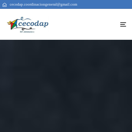
cecodap.coordinaciongeneral@gmail.com
To
na
AUTHOR
PUBLISHED
PUBLISHED
ON:
IN: