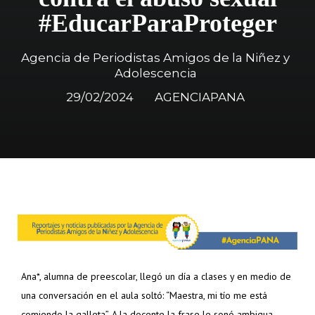
#EducarParaProteger
Agencia de Periodistas Amigos de la Niñez y
Adolescencia
29/02/2024
AGENCIAPANA
Ana*, alumna de preescolar, llegó un día a clases y en medio de
una conversación en el aula soltó: “Maestra, mi tío me está
comiendo la galleta”. A la docente la frase le sonó ambigua,