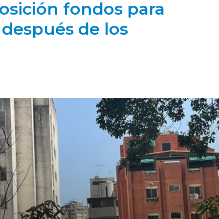
osición fondos para
 después de los