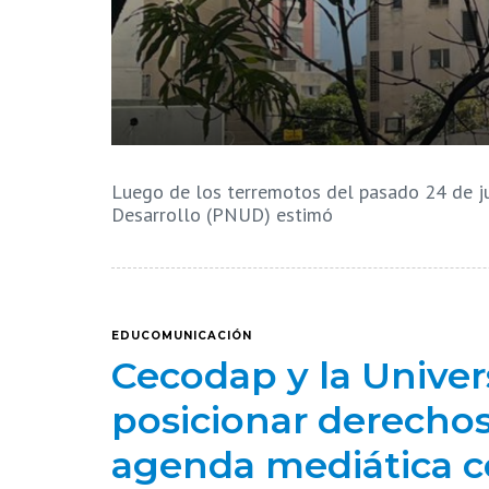
Luego de los terremotos del pasado 24 de ju
Desarrollo (PNUD) estimó
EDUCOMUNICACIÓN
Cecodap y la Unive
posicionar derechos 
agenda mediática con