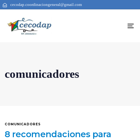
cecodap.coordinaciongeneral@gmail.com
To
na
comunicadores
COMUNICADORES
8 recomendaciones para