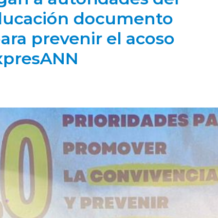
 Educación documento
ara prevenir el acoso
ExpresANN