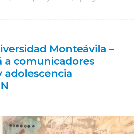
versidad Monteávila –
á a comunicadores
y adolescencia
NN