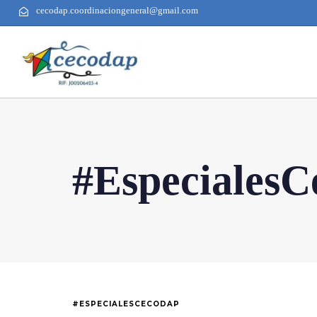
cecodap.coordinaciongeneral@gmail.com
#EspecialesC
#ESPECIALESCECODAP