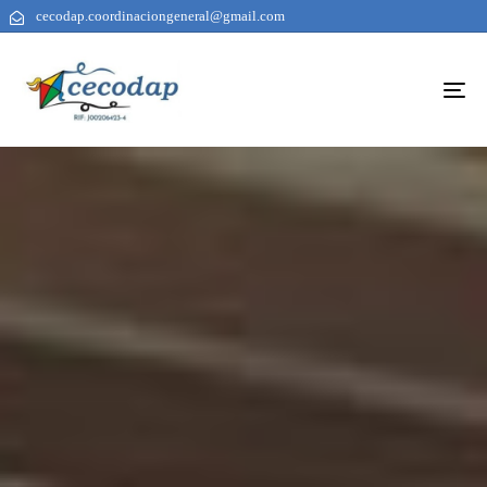
cecodap.coordinaciongeneral@gmail.com
To
na
AUTHOR
PUBLISHED
PUBLISHED
ON:
IN: