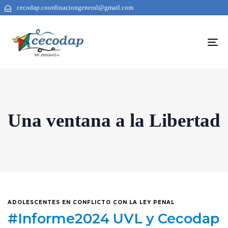
cecodap.coordinaciongeneral@gmail.com
To
na
Una ventana a la Libertad
ADOLESCENTES EN CONFLICTO CON LA LEY PENAL
#Informe2024 UVL y Cecodap